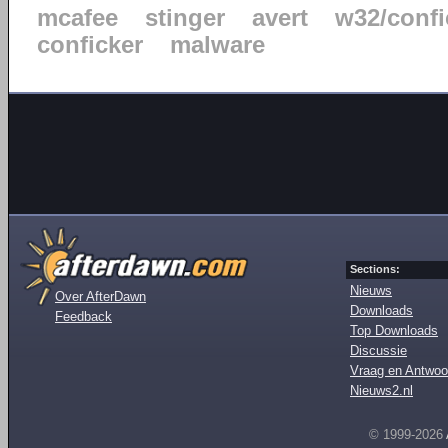
mcafee
stinger
avert
w32/confi
conficker
malware
Sections:
Nieuws
Over AfterDawn
Downloads
Feedback
Top Downloads
Discussie
Vraag en Antwoo
Nieuws2.nl
© 1999-2026