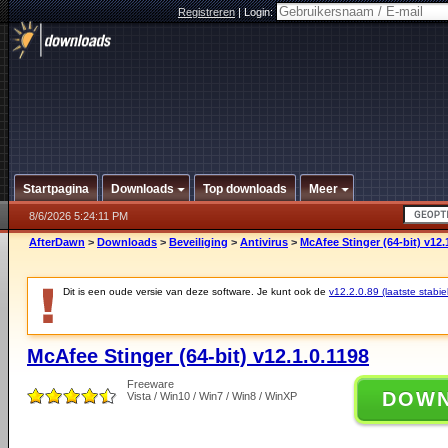
Registreren
|
Login:
Startpagina
Downloads
Top downloads
Meer
8/6/2026 5:24:11 PM
AfterDawn
>
Downloads
>
Beveiliging
>
Antivirus
>
McAfee Stinger (64-bit) v12.
Dit is een oude versie van deze software. Je kunt ook de
v12.2.0.89 (laatste stabie
McAfee Stinger (64-bit) v12.1.0.1198
Freeware
DOW
Vista / Win10 / Win7 / Win8 / WinXP