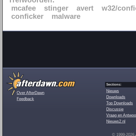
Trefwoorden:
mcafee
stinger
avert
w32/confi
conficker
malware
Sections:
Nieuws
Over AfterDawn
Downloads
Feedback
Top Downloads
Discussie
Vraag en Antwoo
Nieuws2.nl
© 1999-2026