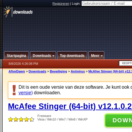
Registreren
|
Login:
Startpagina
Downloads
Top downloads
Meer
8/8/2026 4:26:08 PM
AfterDawn
>
Downloads
>
Beveiliging
>
Antivirus
>
McAfee Stinger (64-bit) v12.
Dit is een oude versie van deze software. Je kunt ook
versie)
downloaden.
McAfee Stinger (64-bit) v12.1.0.
Freeware
DOW
Vista / Win10 / Win7 / Win8 / WinXP