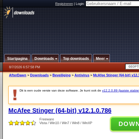
Registreren
|
Login:
Startpagina
Downloads
Top downloads
Meer
8/7/2026 6:57:58 PM
AfterDawn
>
Downloads
>
Beveiliging
>
Antivirus
>
McAfee Stinger (64-bit) v12.
Dit is een oude versie van deze software. Je kunt ook de
v12.2.0.89 (laatste stabie
McAfee Stinger (64-bit) v12.1.0.786
Freeware
DOW
Vista / Win10 / Win7 / Win8 / WinXP