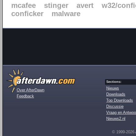
mcafee
stinger
avert
w32/confi
conficker
malware
Sections:
Nieuws
Over AfterDawn
Downloads
Feedback
Top Downloads
Discussie
Vraag en Antwoo
Nieuws2.nl
© 1999-2026