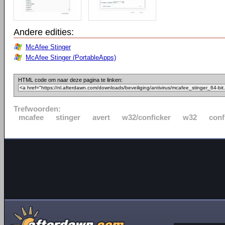
Andere edities:
McAfee Stinger
McAfee Stinger (PortableApps)
HTML code om naar deze pagina te linken:
Trefwoorden:
mcafee
stinger
avert
w32/conficker
w32
conf