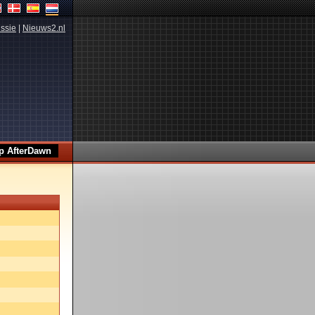
ssie
|
Nieuws2.nl