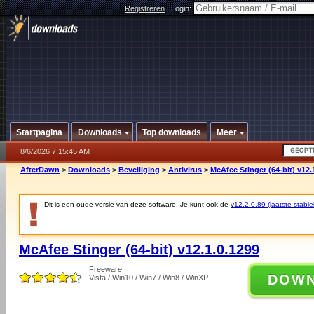
Registreren
|
Login:
Startpagina
Downloads
Top downloads
Meer
8/6/2026 7:15:45 AM
AfterDawn
>
Downloads
>
Beveiliging
>
Antivirus
>
McAfee Stinger (64-bit) v12.
Dit is een oude versie van deze software. Je kunt ook de
v12.2.0.89 (laatste stabie
McAfee Stinger (64-bit) v12.1.0.1299
Freeware
DOW
Vista / Win10 / Win7 / Win8 / WinXP