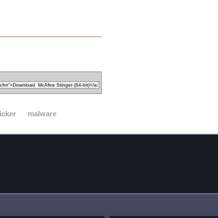
icker
malware