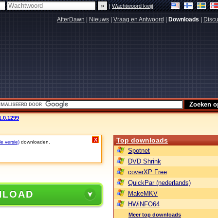
|
Wachtwoord kwijt
AfterDawn
|
Nieuws
|
Vraag en Antwoord
|
Downloads
|
Discu
1.0.1299
Top downloads
X
le versie)
downloaden.
Spotnet
DVD Shrink
coverXP Free
QuickPar (nederlands)
NLOAD
MakeMKV
HWiNFO64
Meer top downloads