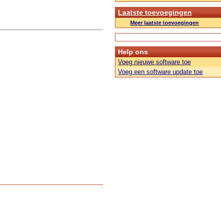
Laatste toevoegingen
Meer laatste toevoegingen
Help ons
Voeg nieuwe software toe
Voeg een software update toe