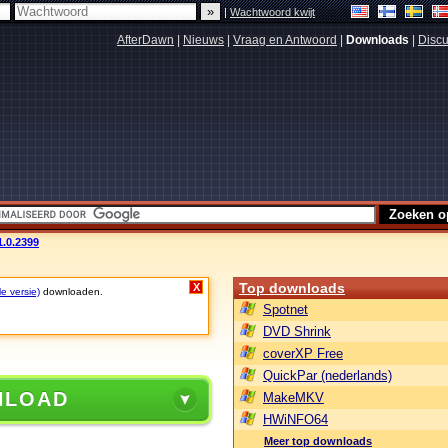
|
Wachtwoord kwijt
AfterDawn
|
Nieuws
|
Vraag en Antwoord
|
Downloads
|
Discu
1.0.2399
Top downloads
X
le versie)
downloaden.
Spotnet
DVD Shrink
coverXP Free
QuickPar (nederlands)
NLOAD
MakeMKV
HWiNFO64
Meer top downloads