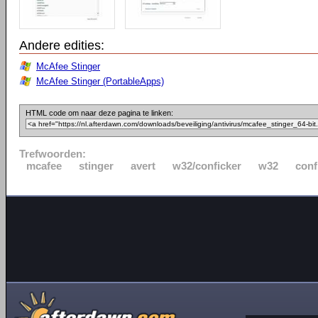
Andere edities:
McAfee Stinger
McAfee Stinger (PortableApps)
HTML code om naar deze pagina te linken:
Trefwoorden:
mcafee
stinger
avert
w32/conficker
w32
conf