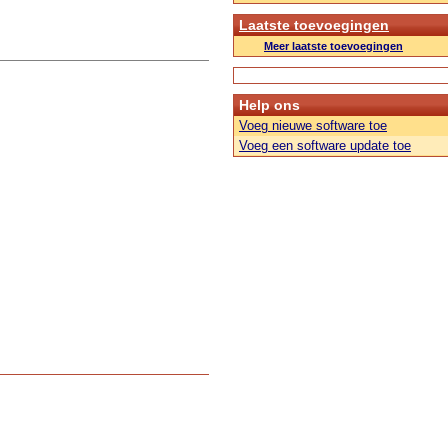
Laatste toevoegingen
Meer laatste toevoegingen
Help ons
Voeg nieuwe software toe
Voeg een software update toe