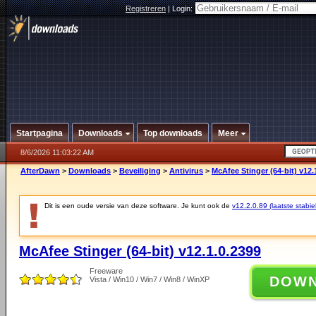
Registreren
|
Login:
Startpagina
Downloads
Top downloads
Meer
8/6/2026 11:03:22 AM
AfterDawn
>
Downloads
>
Beveiliging
>
Antivirus
>
McAfee Stinger (64-bit) v12.
Dit is een oude versie van deze software. Je kunt ook de
v12.2.0.89 (laatste stabie
McAfee Stinger (64-bit) v12.1.0.2399
Freeware
DOW
Vista / Win10 / Win7 / Win8 / WinXP