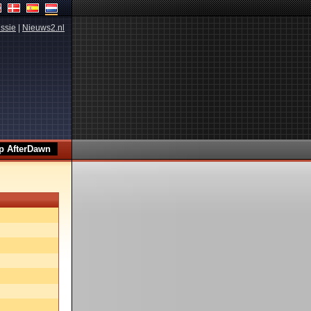
ssie
|
Nieuws2.nl