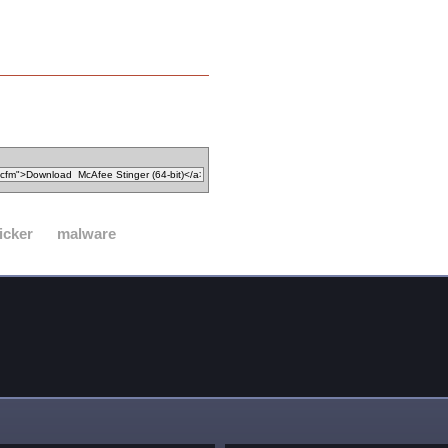
icker
malware