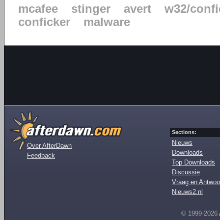
mcafee
stinger
avert
w32/confi
conficker
malware
Sections:
Nieuws
Over AfterDawn
Downloads
Feedback
Top Downloads
Discussie
Vraag en Antwoo
Nieuws2.nl
© 1999-2026