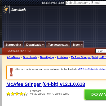
Registreren
|
Login:
Startpagina
Downloads
Top downloads
Meer
8/6/2026 8:06:12 PM
AfterDawn
>
Downloads
>
Beveiliging
>
Antivirus
>
McAfee Stinger (64-bit) v12.
Dit is een oude versie van deze software. Je kunt ook de
v12.2.0.89 (laatste stabie
McAfee Stinger (64-bit) v12.1.0.618
Freeware
DOW
Vista / Win10 / Win7 / Win8 / WinXP