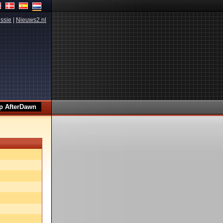
ssie
|
Nieuws2.nl