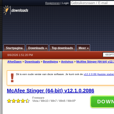
Registreren
|
Login:
Startpagina
Downloads
Top downloads
Meer
8/6/2026 1:51:20 PM
AfterDawn
>
Downloads
>
Beveiliging
>
Antivirus
>
McAfee Stinger (64-bit) v12.
Dit is een oude versie van deze software. Je kunt ook de
v12.2.0.89 (laatste stabie
McAfee Stinger (64-bit) v12.1.0.2086
Freeware
DOW
Vista / Win10 / Win7 / Win8 / WinXP