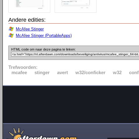
Andere edities:
McAfee Stinger
McAfee Stinger (PortableApps)
HTML code om naar deze pagina te linken:
Trefwoorden:
mcafee
stinger
avert
w32/conficker
w32
conf