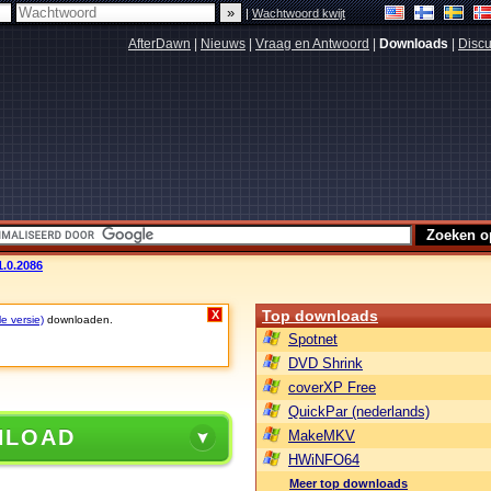
|
Wachtwoord kwijt
AfterDawn
|
Nieuws
|
Vraag en Antwoord
|
Downloads
|
Discu
1.0.2086
Top downloads
X
le versie)
downloaden.
Spotnet
DVD Shrink
coverXP Free
QuickPar (nederlands)
NLOAD
MakeMKV
HWiNFO64
Meer top downloads