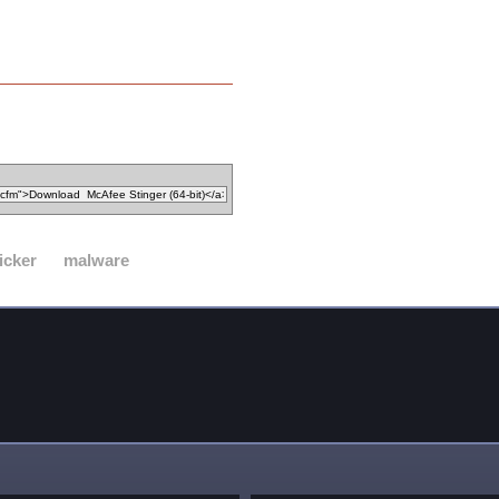
icker
malware