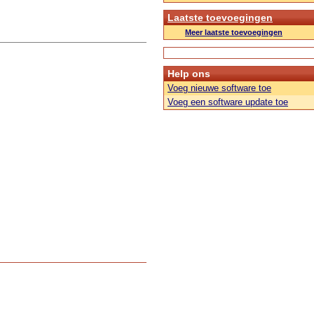
Laatste toevoegingen
Meer laatste toevoegingen
Help ons
Voeg nieuwe software toe
Voeg een software update toe