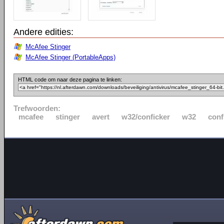
Andere edities:
McAfee Stinger
McAfee Stinger (PortableApps)
HTML code om naar deze pagina te linken:
Trefwoorden:
mcafee
stinger
avert
w32/conficker
w32
conf