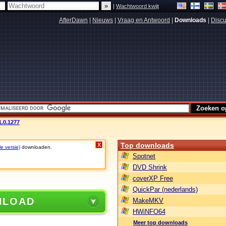
|
Wachtwoord kwijt
AfterDawn
|
Nieuws
|
Vraag en Antwoord
|
Downloads
|
Discu
1.0.1277
Top downloads
X
le versie)
downloaden.
Spotnet
DVD Shrink
coverXP Free
QuickPar (nederlands)
NLOAD
MakeMKV
HWiNFO64
Meer top downloads