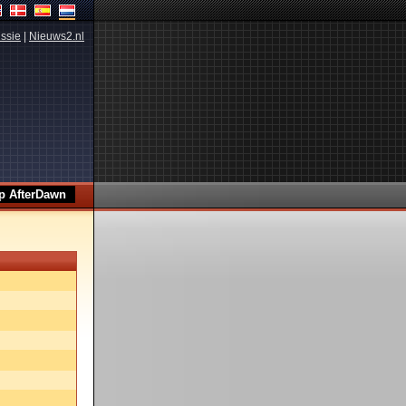
ssie
|
Nieuws2.nl