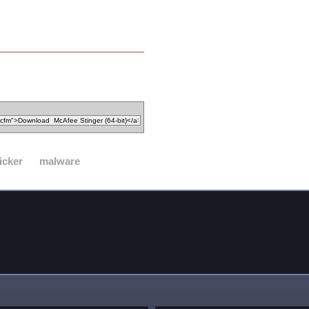
icker
malware