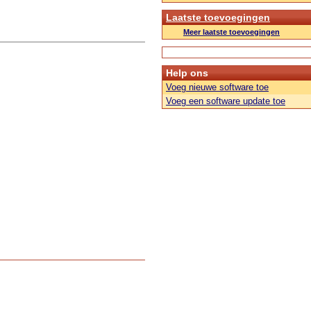
Laatste toevoegingen
Meer laatste toevoegingen
Help ons
Voeg nieuwe software toe
Voeg een software update toe