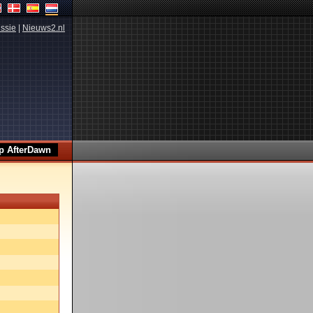
ssie
|
Nieuws2.nl