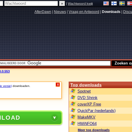
|
Wachtwoord kwijt
AfterDawn
|
Nieuws
|
Vraag en Antwoord
|
Downloads
|
Discu
0.0.553
Top downloads
X
le versie)
downloaden.
Spotnet
DVD Shrink
coverXP Free
QuickPar (nederlands)
NLOAD
MakeMKV
HWiNFO64
Meer top downloads