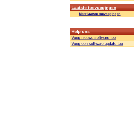
Laatste toevoegingen
Meer laatste toevoegingen
Help ons
Voeg nieuwe software toe
Voeg een software update toe