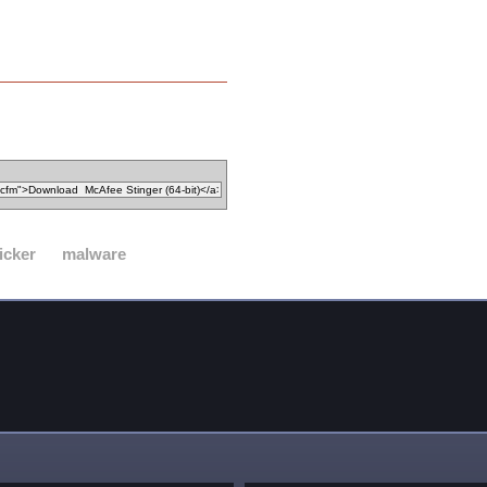
icker
malware