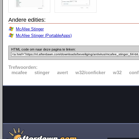
Andere edities:
McAfee Stinger
McAfee Stinger (PortableApps)
HTML code om naar deze pagina te linken:
Trefwoorden:
mcafee
stinger
avert
w32/conficker
w32
conf