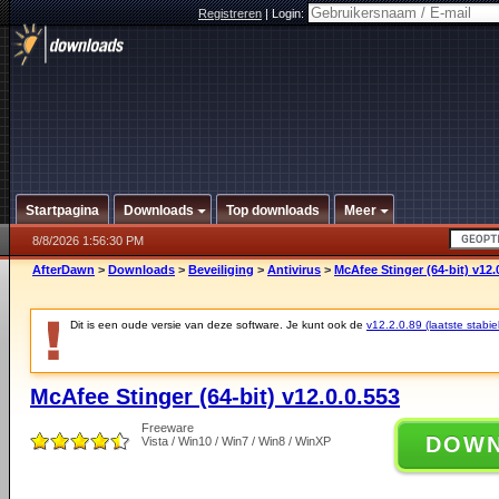
Registreren
|
Login:
Startpagina
Downloads
Top downloads
Meer
8/8/2026 1:56:30 PM
AfterDawn
>
Downloads
>
Beveiliging
>
Antivirus
>
McAfee Stinger (64-bit) v12.
Dit is een oude versie van deze software. Je kunt ook de
v12.2.0.89 (laatste stabie
McAfee Stinger (64-bit) v12.0.0.553
Freeware
DOW
Vista / Win10 / Win7 / Win8 / WinXP