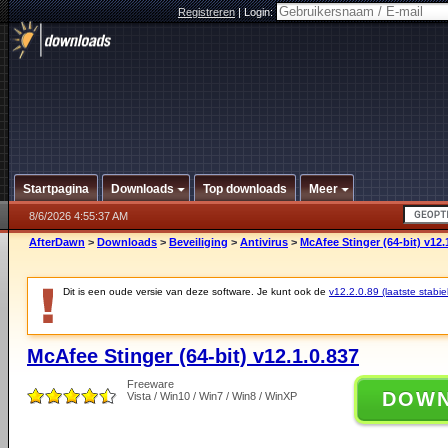
Registreren
|
Login:
Startpagina
Downloads
Top downloads
Meer
8/6/2026 4:55:37 AM
AfterDawn
>
Downloads
>
Beveiliging
>
Antivirus
>
McAfee Stinger (64-bit) v12.
Dit is een oude versie van deze software. Je kunt ook de
v12.2.0.89 (laatste stabie
McAfee Stinger (64-bit) v12.1.0.837
Freeware
DOW
Vista / Win10 / Win7 / Win8 / WinXP