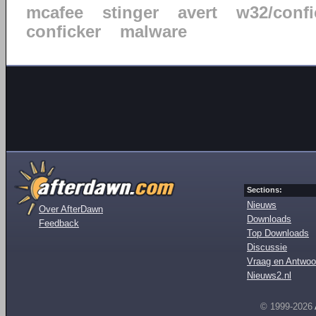
mcafee
stinger
avert
w32/confi
conficker
malware
Sections:
Nieuws
Over AfterDawn
Downloads
Feedback
Top Downloads
Discussie
Vraag en Antwoo
Nieuws2.nl
© 1999-2026