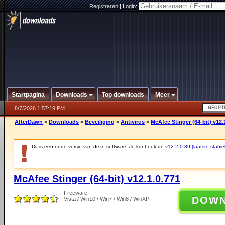
Registreren
|
Login:
Startpagina
Downloads
Top downloads
Meer
8/7/2026 1:57:19 PM
AfterDawn
>
Downloads
>
Beveiliging
>
Antivirus
>
McAfee Stinger (64-bit) v12.
Dit is een oude versie van deze software. Je kunt ook de
v12.2.0.89 (laatste stabie
McAfee Stinger (64-bit) v12.1.0.771
Freeware
DOW
Vista / Win10 / Win7 / Win8 / WinXP