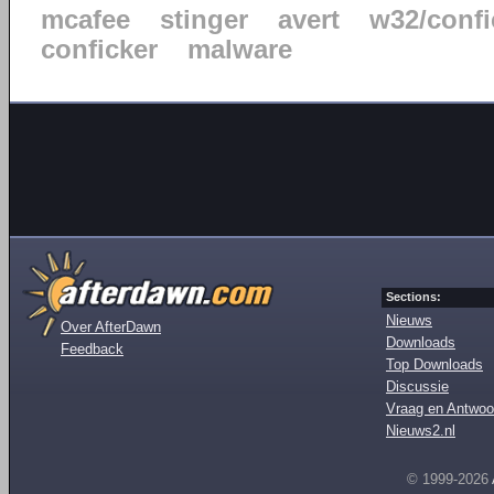
mcafee
stinger
avert
w32/confi
conficker
malware
Sections:
Nieuws
Over AfterDawn
Downloads
Feedback
Top Downloads
Discussie
Vraag en Antwoo
Nieuws2.nl
© 1999-2026