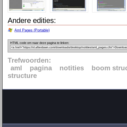
Andere edities:
Aml Pages (Portable)
HTML code om naar deze pagina te linken:
Trefwoorden:
aml
pagina
notities
boom stru
structure