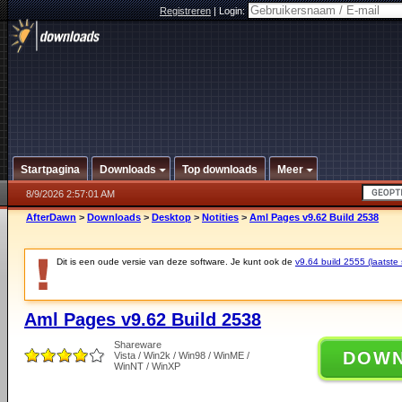
Registreren
|
Login:
Startpagina
Downloads
Top downloads
Meer
8/9/2026 2:57:01 AM
AfterDawn
>
Downloads
>
Desktop
>
Notities
>
Aml Pages v9.62 Build 2538
Dit is een oude versie van deze software. Je kunt ook de
v9.64 build 2555 (laatste 
Aml Pages v9.62 Build 2538
Shareware
DOW
Vista / Win2k / Win98 / WinME /
WinNT / WinXP