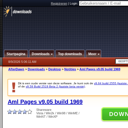
Registreren
|
Login:
Startpagina
Downloads
Top downloads
Meer
8/9/2026 5:06:11 AM
AfterDawn
>
Downloads
>
Desktop
>
Notities
>
Aml Pages v9.05 build 1969
Dit is een oude versie van deze software. Je kunt ook de
v9.64 build 2555 (laatste 
of de
v9.59 Build 2519 Beta 2 (laatste beta versie)
.
Aml Pages v9.05 build 1969
Shareware
DOW
Vista / Win2k / Win98 / WinME /
WinNT / WinXP