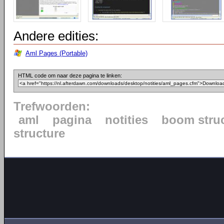
Andere edities:
Aml Pages (Portable)
HTML code om naar deze pagina te linken:
Trefwoorden:
aml
pagina
notities
boom stru
structure