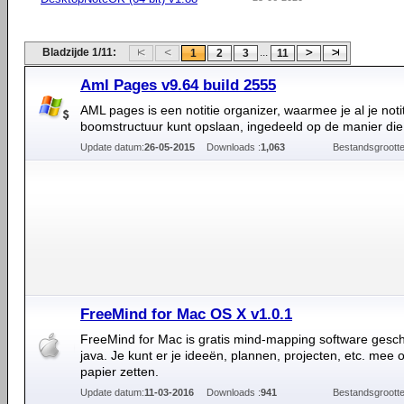
Bladzijde 1/11:
...
1
2
3
11
Aml Pages v9.64 build 2555
AML pages is een notitie organizer, waarmee je al je noti
boomstructuur kunt opslaan, ingedeeld op de manier die ji
Update datum:
26-05-2015
Downloads :
1,063
Bestandsgrootte
FreeMind for Mac OS X v1.0.1
FreeMind for Mac is gratis mind-mapping software gesch
java. Je kunt er je ideeën, plannen, projecten, etc. mee o
papier zetten.
Update datum:
11-03-2016
Downloads :
941
Bestandsgrootte