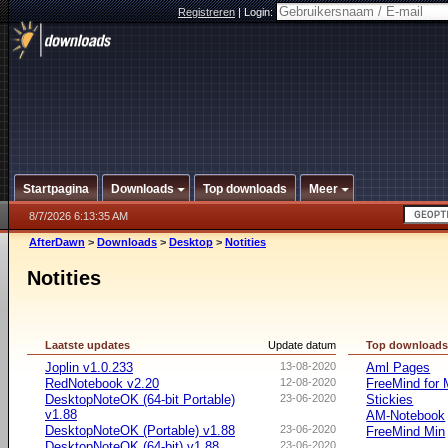
Registreren
|
Login:
Startpagina
Downloads
Top downloads
Meer
8/7/2026 6:13:35 AM
AfterDawn
>
Downloads
>
Desktop
>
Notities
Notities
Laatste updates
Update datum
Top download
Joplin v1.0.233
13-08-2020
Aml Pages
RedNotebook v2.20
12-08-2020
FreeMind for
DesktopNoteOK (64-bit Portable)
23-06-2020
Stickies
v1.88
AM-Notebook
DesktopNoteOK (Portable) v1.88
23-06-2020
FreeMind Min
DesktopNoteOK (64-bit) v1.88
23-06-2020