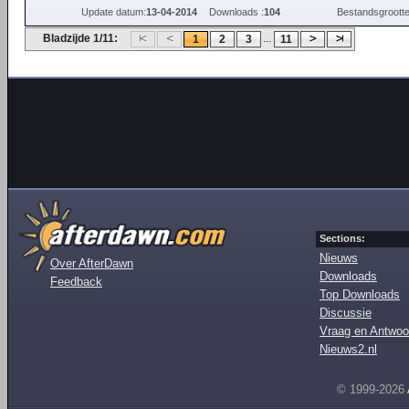
Update datum:
13-04-2014
Downloads :
104
Bestandsgrootte
Bladzijde 1/11:
...
1
2
3
11
Sections:
Nieuws
Over AfterDawn
Downloads
Feedback
Top Downloads
Discussie
Vraag en Antwoo
Nieuws2.nl
© 1999-2026