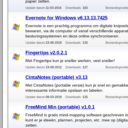
papier zetten.
Update datum:
11-03-2016
Downloads :
183
Bestandsgrootte
Evernote for Windows v6.13.13.7425
Evernote is een prachtig programma om digitale knipsels
bewaren, via de computer of vanaf verschillende appara
besturingssystemen en deze online synchroniseren.
Update datum:
23-06-2018
Downloads :
135
Bestandsgrootte
Fingertips v2.0.2.1
Met Fingertips kun je sneller werken, veel sneller!
Update datum:
19-08-2012
Downloads :
127
Bestandsgrootte
CintaNotes (portable) v3.13
Met CintaNotes (portable versie) kun je snel en gemakkel
interessante informatie opslaan en labelen.
Update datum:
08-03-2019
Downloads :
125
Bestandsgrootte
FreeMind Min (portable) v1.0.1
FreeMind is gratis mind-mapping software geschreven in
kunt er je ideeën, plannen, projecten, etc. mee op (digita
zetten.