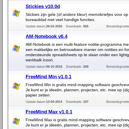
Stickies v10.0d
Stickies zijn gele (of andere kleur) memobriefjes voor op 
bureaublad met veel handige functies.
Update datum:
26-02-2020
Downloads :
565
Bestandsgrootte
AM-Notebook v6.4
AM-Notebook is een multi-feature notitie-programma met
een makkelijke en betrouwbare manier om notities en f
ondersteunde spreadsheets op te slaan onder een light
werkbalk icoon.
Update datum:
06-10-2016
Downloads :
269
Bestandsgrootte
FreeMind Min v1.0.1
FreeMind Min is gratis mind-mapping software geschreve
Je kunt er je ideeën, plannen, projecten, etc. mee op (dig
papier zetten.
Update datum:
13-04-2014
Downloads :
197
Bestandsgrootte
FreeMind Max v1.0.1
FreeMind Max is gratis mind-mapping software geschreve
Je kunt er je ideeën, plannen, projecten, etc. mee op (dig