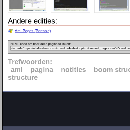
Andere edities:
Aml Pages (Portable)
HTML code om naar deze pagina te linken:
Trefwoorden:
aml
pagina
notities
boom stru
structure