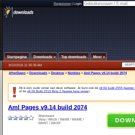
Registreren
|
Login:
Startpagina
Downloads
Top downloads
Meer
8/10/2026 11:36:38 AM
AfterDawn
>
Downloads
>
Desktop
>
Notities
>
Aml Pages v9.14 build 2074
Dit is een oude versie van deze software. Je kunt ook de
v9.64 build 2555 (laatste 
of de
v9.59 Build 2519 Beta 2 (laatste beta versie)
.
Aml Pages v9.14 build 2074
Shareware
DOW
Vista / Win2k / Win98 / WinME /
WinNT / WinXP