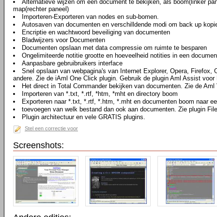
Alternatieve wijzen om een document te bekijken, als boom(linker pan
map(rechter paneel)
Importeren-Exporteren van nodes en sub-bomen.
Autosaven van documenten en verschilldende modi om back up kopi
Encriptie en wachtwoord beveiliging van documenten
Bladwijzers voor Documenten
Documenten opslaan met data compressie om ruimte te besparen
Ongelimiteerde notitie grootte en hoeveelheid notities in een documen
Aanpasbare gebruibruikers interface
Snel opslaan van webpagina's van Internet Explorer, Opera, Firefox,
andere. Zie de iAml One Click plugin. Gebruik de plugin Aml Assist voor 
Het direct in Total Commander bekijken van documenten. Zie de Aml 
Importeren van *.txt, *.rtf, *htm, *mht en directory boom
Exporteren naar *.txt, *.rtf, *.htm, *.mht en documenten boom naar ee
toevoegen van welk bestand dan ook aan documenten. Zie plugin Fil
Plugin architectuur en vele GRATIS plugins.
Stel een correctie voor
Screenshots: