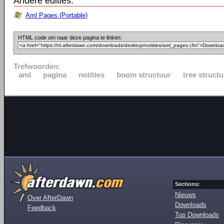
Andere edities:
Aml Pages (Portable)
HTML code om naar deze pagina te linken:
Trefwoorden:
aml
pagina
notities
boom structuur
tree structu
Sections:
Nieuws
Over AfterDawn
Downloads
Feedback
Top Downloads