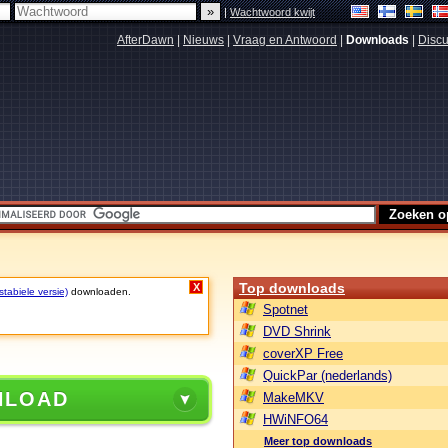
|
Wachtwoord kwijt
AfterDawn
|
Nieuws
|
Vraag en Antwoord
|
Downloads
|
Discu
Top downloads
X
stabiele versie)
downloaden.
Spotnet
DVD Shrink
coverXP Free
QuickPar (nederlands)
NLOAD
MakeMKV
HWiNFO64
Meer top downloads