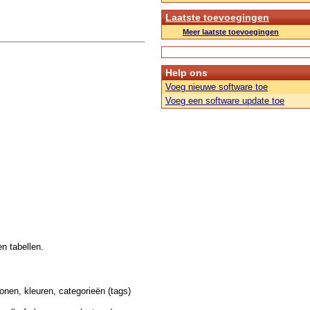
Laatste toevoegingen
Meer laatste toevoegingen
Help ons
Voeg nieuwe software toe
Voeg een software update toe
n tabellen.
onen, kleuren, categorieën (tags)