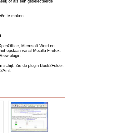
eel) of als een geselecteerde
eën te maken.
t.
 OpenOffice, Microsoft Word en
het opslaan vanaf Mozilla Firefox.
View plugin.
n schijf. Zie de plugin Book2Folder.
e2Aml.