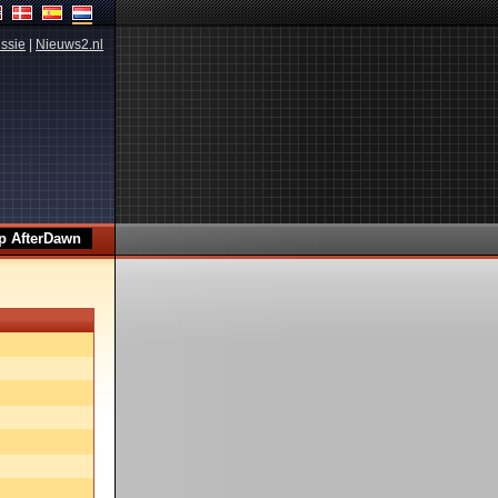
ssie
|
Nieuws2.nl