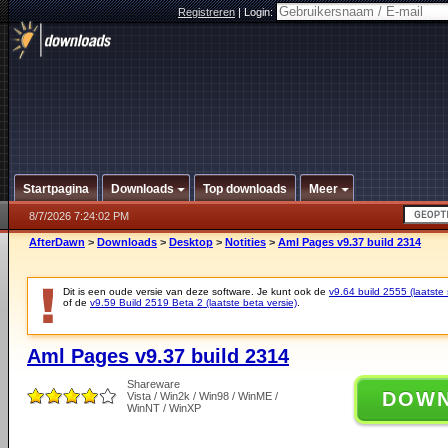
Registreren
|
Login:
Startpagina
Downloads
Top downloads
Meer
8/7/2026 7:24:02 PM
AfterDawn
>
Downloads
>
Desktop
>
Notities
>
Aml Pages v9.37 build 2314
Dit is een oude versie van deze software. Je kunt ook de
v9.64 build 2555 (laatste 
of de
v9.59 Build 2519 Beta 2 (laatste beta versie)
.
Aml Pages v9.37 build 2314
Shareware
DOW
Vista / Win2k / Win98 / WinME /
WinNT / WinXP