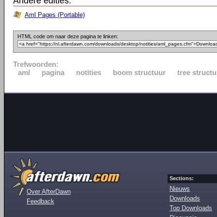
Andere edities:
Aml Pages (Portable)
HTML code om naar deze pagina te linken:
Trefwoorden:
aml
pagina
notities
boom structuur
tree structu
Sections:
Nieuws
Over AfterDawn
Downloads
Feedback
Top Downloads