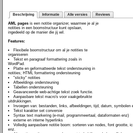
Beschrijving
Informatie
Alle versies
Reviews
AML pages
is een notitie organizer, waarmee je al je
notities in een boomstructuur kunt opslaan,
ingedeeld op de manier die jij wil.
Features:
Flexibele boomstructuur om al je notities te
organiseren
Tekst en paragraaf formattering zoals in
WordPad.
Platte en geformatteerde tekst ondersteuning in
notities; HTML formattering ondersteuning
"sticky" notities
Afbeeldings ondersteuning
Tabellen ondersteuning
Geavanceerde web-achtige tekst zoek functie.
Aanpasbare tekst macro's voor vaakgebruikte
uitdrukkingen.
Invoegen van: bestanden, links, afbeeldingen, tijd, datum, symbolen e
Tekst karakter set conversie
Syntax text markering (e-mail, programmeertaal, dataformaten enz)
externe en interne hyperlinks
Volledig aanpasbare notitie boom: sorteren van nodes, font grootte, ic
enz.