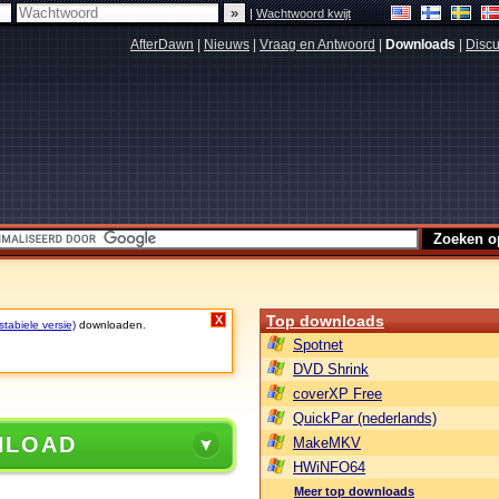
|
Wachtwoord kwijt
AfterDawn
|
Nieuws
|
Vraag en Antwoord
|
Downloads
|
Discu
Top downloads
X
stabiele versie)
downloaden.
Spotnet
DVD Shrink
coverXP Free
QuickPar (nederlands)
NLOAD
MakeMKV
HWiNFO64
Meer top downloads