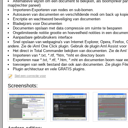
Alternatieve wijzen om een document te bekijken, als boom(linker pan
map(rechter paneel)
Importeren-Exporteren van nodes en sub-bomen.
Autosaven van documenten en verschilldende modi om back up kopi
Encriptie en wachtwoord beveiliging van documenten
Bladwijzers voor Documenten
Documenten opslaan met data compressie om ruimte te besparen
Ongelimiteerde notitie grootte en hoeveelheid notities in een documen
Aanpasbare gebruibruikers interface
Snel opslaan van webpagina's van Internet Explorer, Opera, Firefox,
andere. Zie de iAml One Click plugin. Gebruik de plugin Aml Assist voor 
Het direct in Total Commander bekijken van documenten. Zie de Aml 
Importeren van *.txt, *.rtf, *htm, *mht en directory boom
Exporteren naar *.txt, *.rtf, *.htm, *.mht en documenten boom naar ee
toevoegen van welk bestand dan ook aan documenten. Zie plugin Fil
Plugin architectuur en vele GRATIS plugins.
Stel een correctie voor
Screenshots: