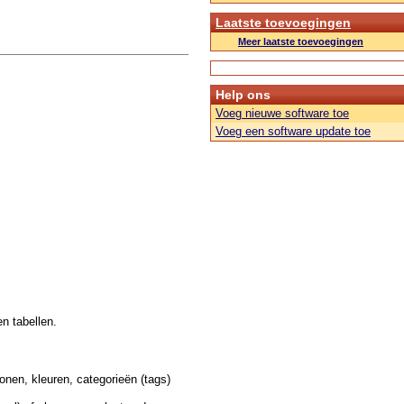
Laatste toevoegingen
Meer laatste toevoegingen
Help ons
Voeg nieuwe software toe
Voeg een software update toe
n tabellen.
onen, kleuren, categorieën (tags)