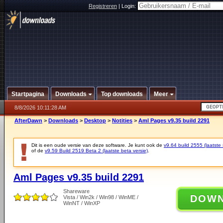
Registreren
|
Login:
Startpagina
Downloads
Top downloads
Meer
8/8/2026 10:11:28 AM
AfterDawn
>
Downloads
>
Desktop
>
Notities
>
Aml Pages v9.35 build 2291
Dit is een oude versie van deze software. Je kunt ook de
v9.64 build 2555 (laatste 
of de
v9.59 Build 2519 Beta 2 (laatste beta versie)
.
Aml Pages v9.35 build 2291
Shareware
DOW
Vista / Win2k / Win98 / WinME /
WinNT / WinXP