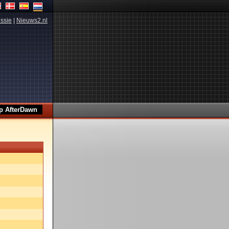
ssie
|
Nieuws2.nl