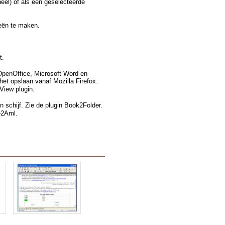
eel) of als een geselecteerde
eën te maken.
t.
 OpenOffice, Microsoft Word en
het opslaan vanaf Mozilla Firefox.
View plugin.
n schijf. Zie de plugin Book2Folder.
e2Aml.