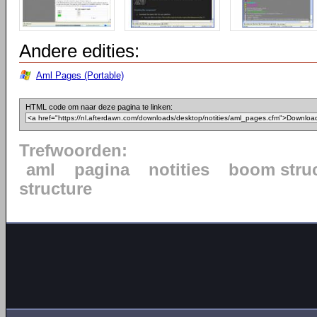
Andere edities:
Aml Pages (Portable)
HTML code om naar deze pagina te linken:
Trefwoorden:
aml
pagina
notities
boom stru
structure