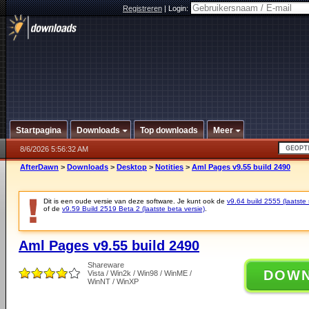
Registreren
|
Login:
Startpagina
Downloads
Top downloads
Meer
8/6/2026 5:56:32 AM
AfterDawn
>
Downloads
>
Desktop
>
Notities
>
Aml Pages v9.55 build 2490
Dit is een oude versie van deze software. Je kunt ook de
v9.64 build 2555 (laatste 
of de
v9.59 Build 2519 Beta 2 (laatste beta versie)
.
Aml Pages v9.55 build 2490
Shareware
DOW
Vista / Win2k / Win98 / WinME /
WinNT / WinXP