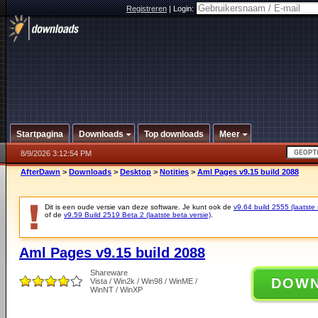
Registreren
|
Login:
Startpagina
Downloads
Top downloads
Meer
8/9/2026 3:12:54 PM
AfterDawn
>
Downloads
>
Desktop
>
Notities
>
Aml Pages v9.15 build 2088
Dit is een oude versie van deze software. Je kunt ook de
v9.64 build 2555 (laatste 
of de
v9.59 Build 2519 Beta 2 (laatste beta versie)
.
Aml Pages v9.15 build 2088
Shareware
DOW
Vista / Win2k / Win98 / WinME /
WinNT / WinXP