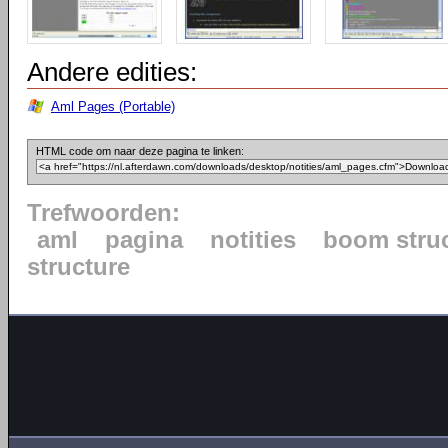
Andere edities:
Aml Pages (Portable)
HTML code om naar deze pagina te linken:
Trefwoorden:
aml
pagina
notities
boom stru
structure