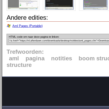
Andere edities:
Aml Pages (Portable)
HTML code om naar deze pagina te linken:
Trefwoorden:
aml
pagina
notities
boom stru
structure