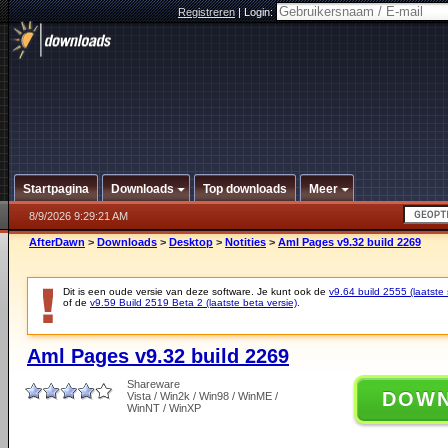
Registreren
|
Login:
Startpagina
Downloads
Top downloads
Meer
8/9/2026 9:29:21 AM
AfterDawn
>
Downloads
>
Desktop
>
Notities
>
Aml Pages v9.32 build 2269
Dit is een oude versie van deze software. Je kunt ook de
v9.64 build 2555 (laatste 
of de
v9.59 Build 2519 Beta 2 (laatste beta versie)
.
Aml Pages v9.32 build 2269
Shareware
DOW
Vista / Win2k / Win98 / WinME /
WinNT / WinXP