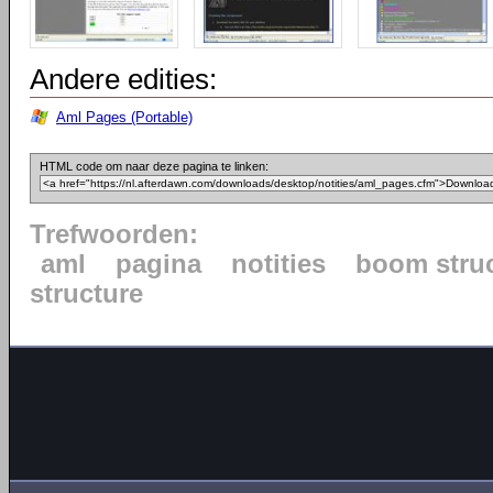
Andere edities:
Aml Pages (Portable)
HTML code om naar deze pagina te linken:
Trefwoorden:
aml
pagina
notities
boom stru
structure