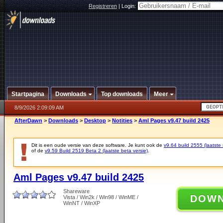
Registreren
|
Login:
Startpagina
Downloads
Top downloads
Meer
8/9/2026 2:09:09 AM
AfterDawn
>
Downloads
>
Desktop
>
Notities
>
Aml Pages v9.47 build 2425
Dit is een oude versie van deze software. Je kunt ook de
v9.64 build 2555 (laatste 
of de
v9.59 Build 2519 Beta 2 (laatste beta versie)
.
Aml Pages v9.47 build 2425
Shareware
DOW
Vista / Win2k / Win98 / WinME /
WinNT / WinXP