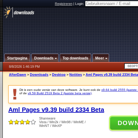
Registreren
|
Login:
Startpagina
Downloads
Top downloads
Meer
8/8/2026 1:46:19 PM
AfterDawn
>
Downloads
>
Desktop
>
Notities
>
Aml Pages v9.39 build 2334 Beta
Dit is een oude versie van deze software. Je kunt ook de
v9.64 build 2555 (laatste 
of de
v9.59 Build 2519 Beta 2 (laatste beta versie)
.
Aml Pages v9.39 build 2334 Beta
Shareware
DOW
Vista / Win2k / Win98 / WinME /
WinNT / WinXP