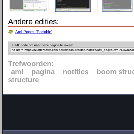
Andere edities:
Aml Pages (Portable)
HTML code om naar deze pagina te linken:
Trefwoorden:
aml
pagina
notities
boom stru
structure