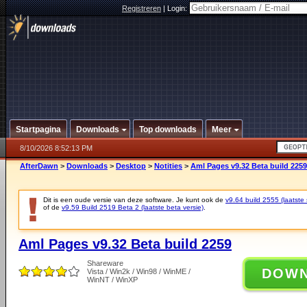
Registreren
|
Login:
Startpagina
Downloads
Top downloads
Meer
8/10/2026 8:52:13 PM
AfterDawn
>
Downloads
>
Desktop
>
Notities
>
Aml Pages v9.32 Beta build 2259
Dit is een oude versie van deze software. Je kunt ook de
v9.64 build 2555 (laatste 
of de
v9.59 Build 2519 Beta 2 (laatste beta versie)
.
Aml Pages v9.32 Beta build 2259
Shareware
DOW
Vista / Win2k / Win98 / WinME /
WinNT / WinXP