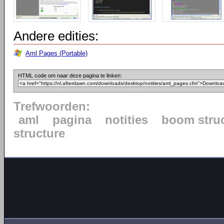
Andere edities:
Aml Pages (Portable)
HTML code om naar deze pagina te linken:
Trefwoorden:
aml
pagina
notities
boom stru
structure