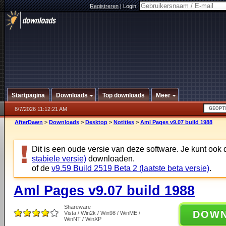
Registreren
|
Login:
Startpagina
Downloads
Top downloads
Meer
8/7/2026 11:12:21 AM
AfterDawn
>
Downloads
>
Desktop
>
Notities
>
Aml Pages v9.07 build 1988
Dit is een oude versie van deze software. Je kunt ook
stabiele versie)
downloaden.
of de
v9.59 Build 2519 Beta 2 (laatste beta versie)
.
Aml Pages v9.07 build 1988
Shareware
DOW
Vista / Win2k / Win98 / WinME /
WinNT / WinXP