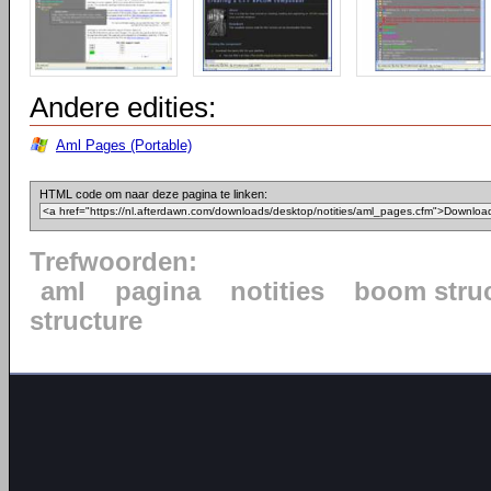
Andere edities:
Aml Pages (Portable)
HTML code om naar deze pagina te linken:
Trefwoorden:
aml
pagina
notities
boom stru
structure