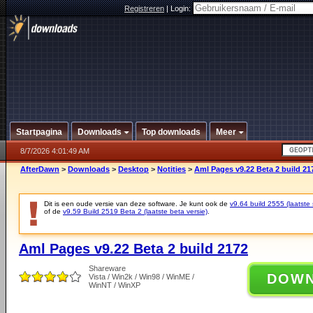
Registreren
|
Login:
Startpagina
Downloads
Top downloads
Meer
8/7/2026 4:01:49 AM
AfterDawn
>
Downloads
>
Desktop
>
Notities
>
Aml Pages v9.22 Beta 2 build 21
Dit is een oude versie van deze software. Je kunt ook de
v9.64 build 2555 (laatste 
of de
v9.59 Build 2519 Beta 2 (laatste beta versie)
.
Aml Pages v9.22 Beta 2 build 2172
Shareware
DOW
Vista / Win2k / Win98 / WinME /
WinNT / WinXP