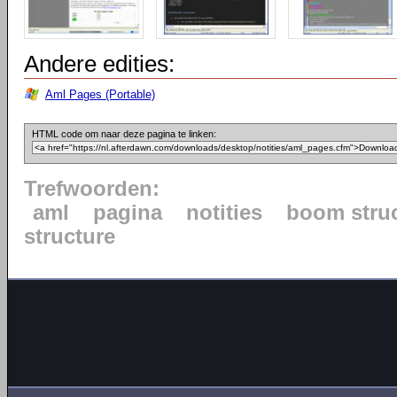
Andere edities:
Aml Pages (Portable)
HTML code om naar deze pagina te linken:
Trefwoorden:
aml
pagina
notities
boom stru
structure