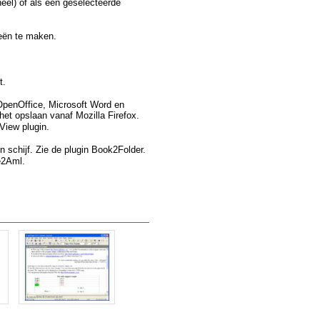
eel) of als een geselecteerde
eën te maken.
t.
 OpenOffice, Microsoft Word en
het opslaan vanaf Mozilla Firefox.
View plugin.
n schijf. Zie de plugin Book2Folder.
e2Aml.