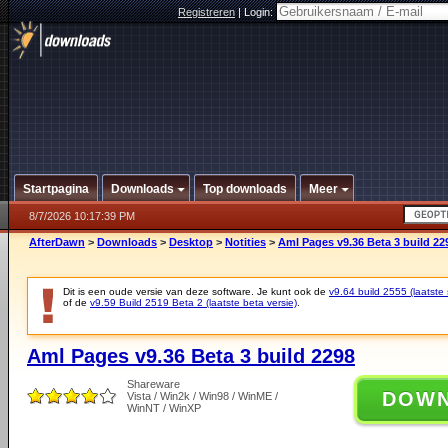
Registreren
|
Login:
Startpagina
Downloads
Top downloads
Meer
8/7/2026 10:17:39 PM
AfterDawn
>
Downloads
>
Desktop
>
Notities
>
Aml Pages v9.36 Beta 3 build 22
Dit is een oude versie van deze software. Je kunt ook de
v9.64 build 2555 (laatste 
of de
v9.59 Build 2519 Beta 2 (laatste beta versie)
.
Aml Pages v9.36 Beta 3 build 2298
Shareware
DOW
Vista / Win2k / Win98 / WinME /
WinNT / WinXP