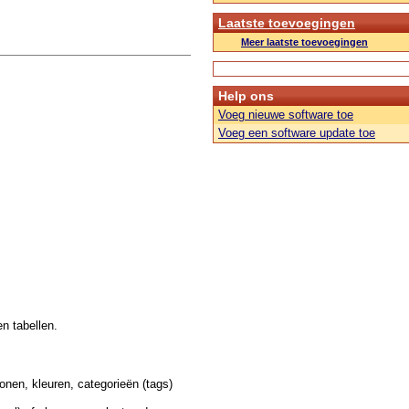
Laatste toevoegingen
Meer laatste toevoegingen
Help ons
Voeg nieuwe software toe
Voeg een software update toe
n tabellen.
onen, kleuren, categorieën (tags)