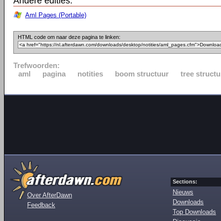
Andere edities:
Aml Pages (Portable)
HTML code om naar deze pagina te linken:
Trefwoorden:
aml
pagina
notities
boom structuur
tree structu
Sections:
Nieuws
Over AfterDawn
Downloads
Feedback
Top Downloads