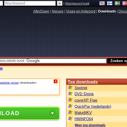
|
Wachtwoord kwijt
AfterDawn
|
Nieuws
|
Vraag en Antwoord
|
Downloads
|
Discu
98
Top downloads
X
stabiele versie)
downloaden.
Spotnet
DVD Shrink
coverXP Free
QuickPar (nederlands)
NLOAD
MakeMKV
HWiNFO64
Meer top downloads