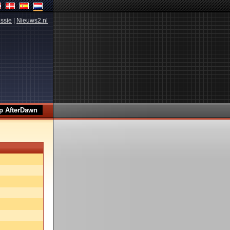
ssie
|
Nieuws2.nl