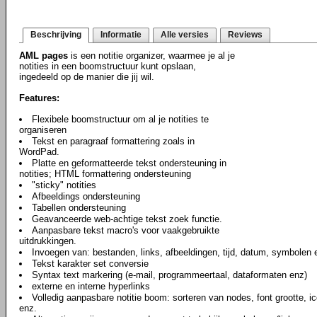
Beschrijving
Informatie
Alle versies
Reviews
AML pages
is een notitie organizer, waarmee je al je
notities in een boomstructuur kunt opslaan,
ingedeeld op de manier die jij wil.
Features:
Flexibele boomstructuur om al je notities te
organiseren
Tekst en paragraaf formattering zoals in
WordPad.
Platte en geformatteerde tekst ondersteuning in
notities; HTML formattering ondersteuning
"sticky" notities
Afbeeldings ondersteuning
Tabellen ondersteuning
Geavanceerde web-achtige tekst zoek functie.
Aanpasbare tekst macro's voor vaakgebruikte
uitdrukkingen.
Invoegen van: bestanden, links, afbeeldingen, tijd, datum, symbolen e
Tekst karakter set conversie
Syntax text markering (e-mail, programmeertaal, dataformaten enz)
externe en interne hyperlinks
Volledig aanpasbare notitie boom: sorteren van nodes, font grootte, ic
enz.