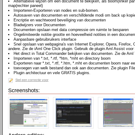
Alternatieve wijzen om een document te bekijken, als boom(linker pan
map(rechter paneel)
Importeren-Exporteren van nodes en sub-bomen.
Autosaven van documenten en verschilldende modi om back up kopi
Encriptie en wachtwoord beveiliging van documenten
Bladwijzers voor Documenten
Documenten opslaan met data compressie om ruimte te besparen
Ongelimiteerde notitie grootte en hoeveelheid notities in een documen
Aanpasbare gebruibruikers interface
Snel opslaan van webpagina's van Internet Explorer, Opera, Firefox,
andere. Zie de iAml One Click plugin. Gebruik de plugin Aml Assist voor 
Het direct in Total Commander bekijken van documenten. Zie de Aml 
Importeren van *.txt, *.rtf, *htm, *mht en directory boom
Exporteren naar *.txt, *.rtf, *.htm, *.mht en documenten boom naar ee
toevoegen van welk bestand dan ook aan documenten. Zie plugin Fil
Plugin architectuur en vele GRATIS plugins.
Stel een correctie voor
Screenshots: