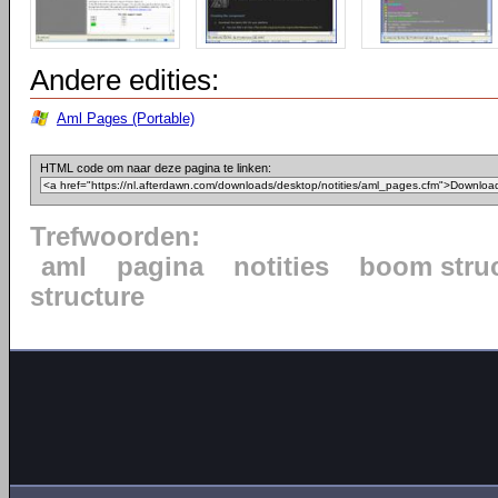
Andere edities:
Aml Pages (Portable)
HTML code om naar deze pagina te linken:
Trefwoorden:
aml
pagina
notities
boom stru
structure