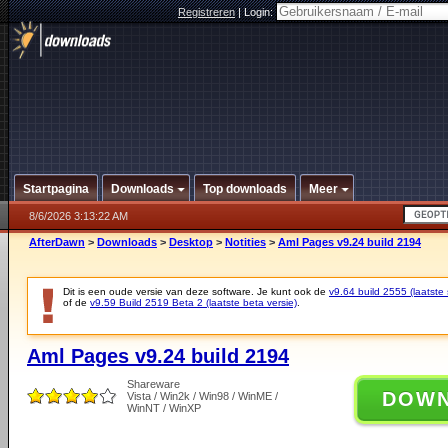
Registreren
|
Login:
Startpagina
Downloads
Top downloads
Meer
8/6/2026 3:13:22 AM
AfterDawn
>
Downloads
>
Desktop
>
Notities
>
Aml Pages v9.24 build 2194
Dit is een oude versie van deze software. Je kunt ook de
v9.64 build 2555 (laatste 
of de
v9.59 Build 2519 Beta 2 (laatste beta versie)
.
Aml Pages v9.24 build 2194
Shareware
DOW
Vista / Win2k / Win98 / WinME /
WinNT / WinXP