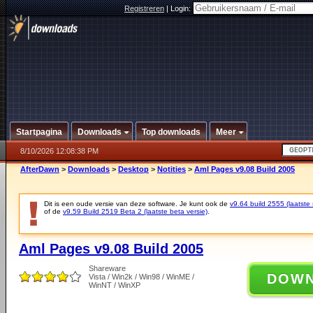
Registreren
|
Login:
Startpagina
Downloads
Top downloads
Meer
8/10/2026 12:08:38 PM
AfterDawn
>
Downloads
>
Desktop
>
Notities
>
Aml Pages v9.08 Build 2005
Dit is een oude versie van deze software. Je kunt ook de
v9.64 build 2555 (laatste 
of de
v9.59 Build 2519 Beta 2 (laatste beta versie)
.
Aml Pages v9.08 Build 2005
Shareware
DOW
Vista / Win2k / Win98 / WinME /
WinNT / WinXP