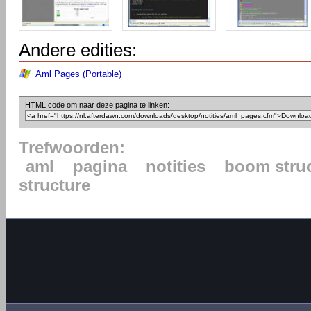
Andere edities:
Aml Pages (Portable)
HTML code om naar deze pagina te linken:
Trefwoorden:
aml
pagina
notities
boom stru
structure