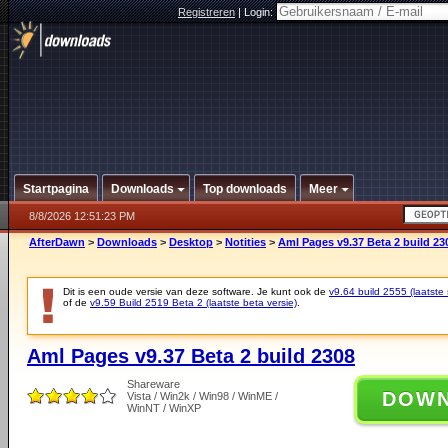
Registreren
|
Login:
Startpagina
Downloads
Top downloads
Meer
8/8/2026 12:51:23 PM
AfterDawn
>
Downloads
>
Desktop
>
Notities
>
Aml Pages v9.37 Beta 2 build 23
Dit is een oude versie van deze software. Je kunt ook de
v9.64 build 2555 (laatste 
of de
v9.59 Build 2519 Beta 2 (laatste beta versie)
.
Aml Pages v9.37 Beta 2 build 2308
Shareware
DOW
Vista / Win2k / Win98 / WinME /
WinNT / WinXP