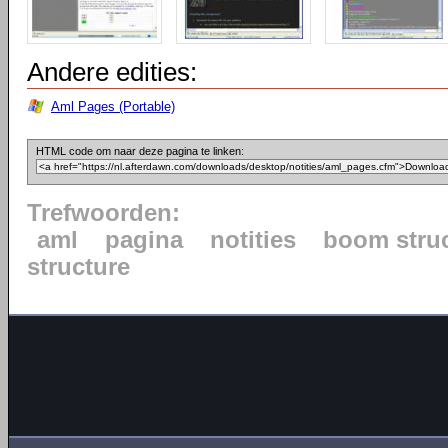
Andere edities:
Aml Pages (Portable)
HTML code om naar deze pagina te linken:
Trefwoorden:
aml
pagina
notities
boom stru
structure