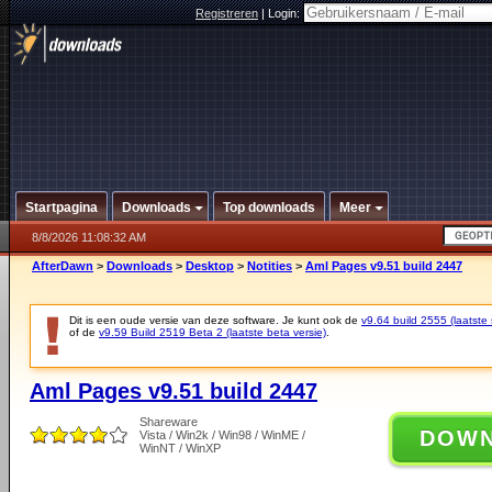
Registreren
|
Login:
Startpagina
Downloads
Top downloads
Meer
8/8/2026 11:08:32 AM
AfterDawn
>
Downloads
>
Desktop
>
Notities
>
Aml Pages v9.51 build 2447
Dit is een oude versie van deze software. Je kunt ook de
v9.64 build 2555 (laatste 
of de
v9.59 Build 2519 Beta 2 (laatste beta versie)
.
Aml Pages v9.51 build 2447
Shareware
DOW
Vista / Win2k / Win98 / WinME /
WinNT / WinXP