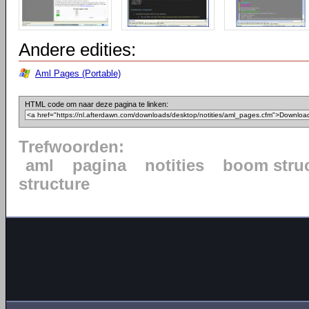
Andere edities:
Aml Pages (Portable)
HTML code om naar deze pagina te linken:
Trefwoorden:
aml
pagina
notities
boom stru
structure