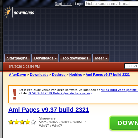
Registreren
|
Login:
Startpagina
Downloads
Top downloads
Meer
8/8/2026 2:03:54 PM
AfterDawn
>
Downloads
>
Desktop
>
Notities
>
Aml Pages v9.37 build 2321
Dit is een oude versie van deze software. Je kunt ook de
v9.64 build 2555 (laatste 
of de
v9.59 Build 2519 Beta 2 (laatste beta versie)
.
Aml Pages v9.37 build 2321
Shareware
DOW
Vista / Win2k / Win98 / WinME /
WinNT / WinXP