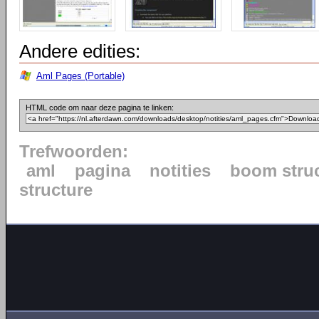
Andere edities:
Aml Pages (Portable)
HTML code om naar deze pagina te linken:
Trefwoorden:
aml
pagina
notities
boom stru
structure