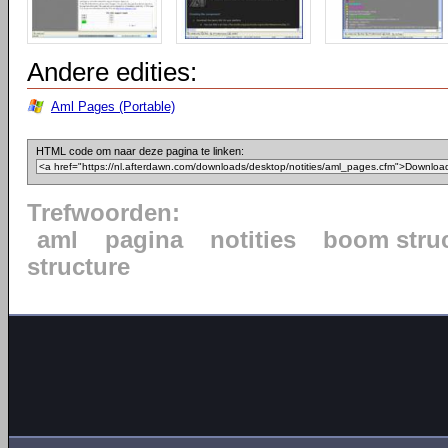
Andere edities:
Aml Pages (Portable)
HTML code om naar deze pagina te linken:
Trefwoorden:
aml
pagina
notities
boom stru
structure