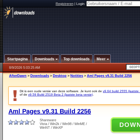
Registreren
|
Login:
Startpagina
Downloads
Top downloads
Meer
8/9/2026 5:03:25 AM
AfterDawn
>
Downloads
>
Desktop
>
Notities
>
Aml Pages v9.31 Build 2256
Dit is een oude versie van deze software. Je kunt ook de
v9.64 build 2555 (laatste 
of de
v9.59 Build 2519 Beta 2 (laatste beta versie)
.
Aml Pages v9.31 Build 2256
Shareware
DOW
Vista / Win2k / Win98 / WinME /
WinNT / WinXP