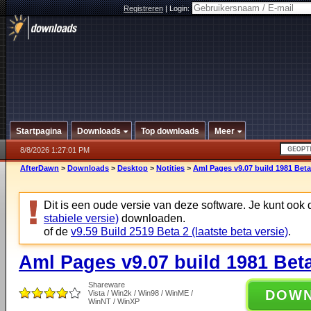
Registreren
|
Login:
Startpagina
Downloads
Top downloads
Meer
8/8/2026 1:27:01 PM
AfterDawn
>
Downloads
>
Desktop
>
Notities
>
Aml Pages v9.07 build 1981 Beta
Dit is een oude versie van deze software. Je kunt ook
stabiele versie)
downloaden.
of de
v9.59 Build 2519 Beta 2 (laatste beta versie)
.
Aml Pages v9.07 build 1981 Bet
Shareware
DOW
Vista / Win2k / Win98 / WinME /
WinNT / WinXP