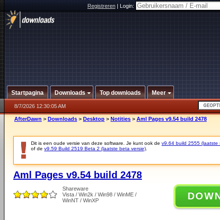
Registreren
|
Login:
Startpagina
Downloads
Top downloads
Meer
8/7/2026 12:30:05 AM
AfterDawn
>
Downloads
>
Desktop
>
Notities
>
Aml Pages v9.54 build 2478
Dit is een oude versie van deze software. Je kunt ook de
v9.64 build 2555 (laatste 
of de
v9.59 Build 2519 Beta 2 (laatste beta versie)
.
Aml Pages v9.54 build 2478
Shareware
DOW
Vista / Win2k / Win98 / WinME /
WinNT / WinXP