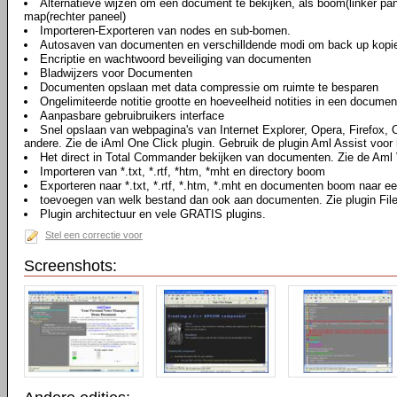
Alternatieve wijzen om een document te bekijken, als boom(linker pan
map(rechter paneel)
Importeren-Exporteren van nodes en sub-bomen.
Autosaven van documenten en verschilldende modi om back up kopi
Encriptie en wachtwoord beveiliging van documenten
Bladwijzers voor Documenten
Documenten opslaan met data compressie om ruimte te besparen
Ongelimiteerde notitie grootte en hoeveelheid notities in een documen
Aanpasbare gebruibruikers interface
Snel opslaan van webpagina's van Internet Explorer, Opera, Firefox,
andere. Zie de iAml One Click plugin. Gebruik de plugin Aml Assist voor 
Het direct in Total Commander bekijken van documenten. Zie de Aml 
Importeren van *.txt, *.rtf, *htm, *mht en directory boom
Exporteren naar *.txt, *.rtf, *.htm, *.mht en documenten boom naar ee
toevoegen van welk bestand dan ook aan documenten. Zie plugin Fil
Plugin architectuur en vele GRATIS plugins.
Stel een correctie voor
Screenshots: