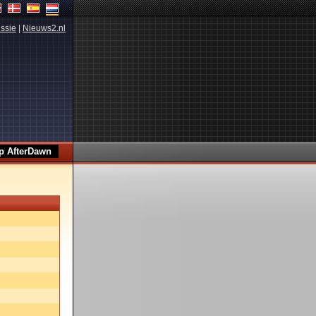
ssie
|
Nieuws2.nl