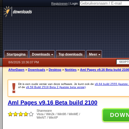
Registreren
|
Login:
Startpagina
Downloads
Top downloads
Meer
8/6/2026 10:36:07 PM
AfterDawn
>
Downloads
>
Desktop
>
Notities
>
Aml Pages v9.16 Beta build 2100
Dit is een oude versie van deze software. Je kunt ook de
v9.64 build 2555 (laatste 
of de
v9.59 Build 2519 Beta 2 (laatste beta versie)
.
Aml Pages v9.16 Beta build 2100
Shareware
DOW
Vista / Win2k / Win98 / WinME /
WinNT / WinXP