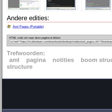
Andere edities:
Aml Pages (Portable)
HTML code om naar deze pagina te linken:
Trefwoorden:
aml
pagina
notities
boom stru
structure