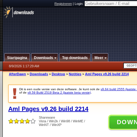
Registreren
|
Login:
Startpagina
Downloads
Top downloads
Meer
8/9/2026 1:17:29 AM
AfterDawn
>
Downloads
>
Desktop
>
Notities
>
Aml Pages v9.26 build 2214
Dit is een oude versie van deze software. Je kunt ook de
v9.64 build 2555 (laatste 
of de
v9.59 Build 2519 Beta 2 (laatste beta versie)
.
Aml Pages v9.26 build 2214
Shareware
DOW
Vista / Win2k / Win98 / WinME /
WinNT / WinXP