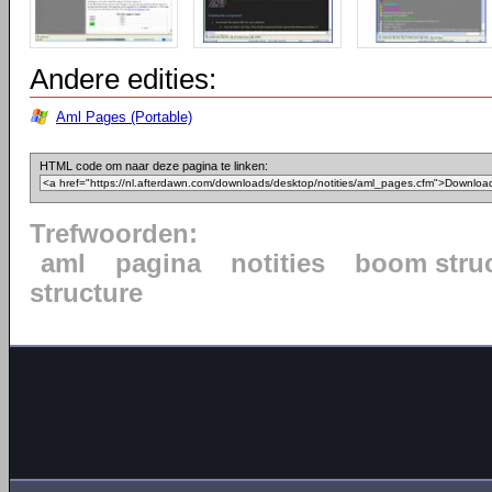
Andere edities:
Aml Pages (Portable)
HTML code om naar deze pagina te linken:
Trefwoorden:
aml
pagina
notities
boom stru
structure