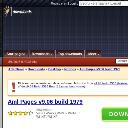
Registreren
|
Login:
Startpagina
Downloads
Top downloads
Meer
8/8/2026 8:40:36 AM
AfterDawn
>
Downloads
>
Desktop
>
Notities
>
Aml Pages v9.06 build 1979
Dit is een oude versie van deze software. Je kunt ook de
v9.64 build 2555 (laatste 
of de
v9.59 Build 2519 Beta 2 (laatste beta versie)
.
Aml Pages v9.06 build 1979
Shareware
DOW
Vista / Win2k / Win98 / WinME /
WinNT / WinXP