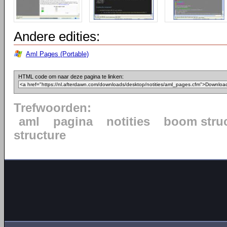
Andere edities:
Aml Pages (Portable)
HTML code om naar deze pagina te linken:
Trefwoorden:
aml
pagina
notities
boom stru
structure