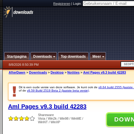
Registreren
|
Login:
Startpagina
Downloads
Top downloads
Meer
8/8/2026 8:50:39 PM
AfterDawn
>
Downloads
>
Desktop
>
Notities
>
Aml Pages v9.3 build 42283
Dit is een oude versie van deze software. Je kunt ook de
v9.64 build 2555 (laatste 
of de
v9.59 Build 2519 Beta 2 (laatste beta versie)
.
Aml Pages v9.3 build 42283
Shareware
DOW
Vista / Win2k / Win98 / WinME /
WinNT / WinXP