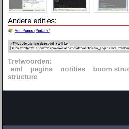
Andere edities:
Aml Pages (Portable)
HTML code om naar deze pagina te linken:
Trefwoorden:
aml
pagina
notities
boom stru
structure