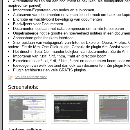
Alternatieve wijzen om een document te bekijken, als boom(linker pan
map(rechter paneel)
Importeren-Exporteren van nodes en sub-bomen.
Autosaven van documenten en verschilldende modi om back up kopi
Encriptie en wachtwoord beveiliging van documenten
Bladwijzers voor Documenten
Documenten opslaan met data compressie om ruimte te besparen
Ongelimiteerde notitie grootte en hoeveelheid notities in een documen
Aanpasbare gebruibruikers interface
Snel opslaan van webpagina's van Internet Explorer, Opera, Firefox,
andere. Zie de iAml One Click plugin. Gebruik de plugin Aml Assist voor 
Het direct in Total Commander bekijken van documenten. Zie de Aml 
Importeren van *.txt, *.rtf, *htm, *mht en directory boom
Exporteren naar *.txt, *.rtf, *.htm, *.mht en documenten boom naar ee
toevoegen van welk bestand dan ook aan documenten. Zie plugin Fil
Plugin architectuur en vele GRATIS plugins.
Stel een correctie voor
Screenshots: