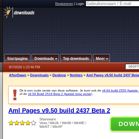
Registreren
|
Login:
Startpagina
Downloads
Top downloads
Meer
8/7/2026 1:23:46 PM
AfterDawn
>
Downloads
>
Desktop
>
Notities
>
Aml Pages v9.50 build 2437 Beta
Dit is een oude versie van deze software. Je kunt ook de
v9.64 build 2555 (laatste 
of de
v9.59 Build 2519 Beta 2 (laatste beta versie)
.
Aml Pages v9.50 build 2437 Beta 2
Shareware
DOW
Vista / Win2k / Win98 / WinME /
WinNT / WinXP