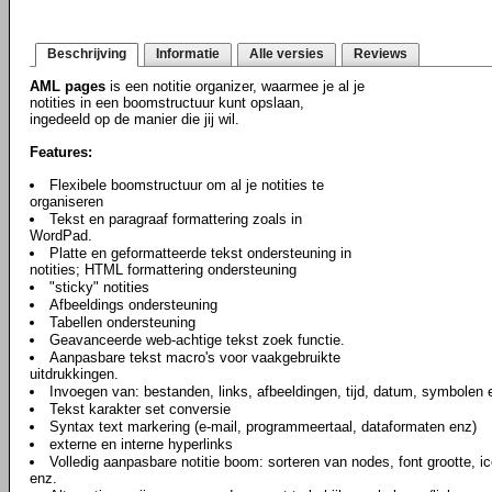
Beschrijving
Informatie
Alle versies
Reviews
AML pages
is een notitie organizer, waarmee je al je
notities in een boomstructuur kunt opslaan,
ingedeeld op de manier die jij wil.
Features:
Flexibele boomstructuur om al je notities te
organiseren
Tekst en paragraaf formattering zoals in
WordPad.
Platte en geformatteerde tekst ondersteuning in
notities; HTML formattering ondersteuning
"sticky" notities
Afbeeldings ondersteuning
Tabellen ondersteuning
Geavanceerde web-achtige tekst zoek functie.
Aanpasbare tekst macro's voor vaakgebruikte
uitdrukkingen.
Invoegen van: bestanden, links, afbeeldingen, tijd, datum, symbolen e
Tekst karakter set conversie
Syntax text markering (e-mail, programmeertaal, dataformaten enz)
externe en interne hyperlinks
Volledig aanpasbare notitie boom: sorteren van nodes, font grootte, ic
enz.