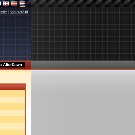
ssie
|
Nieuws2.nl