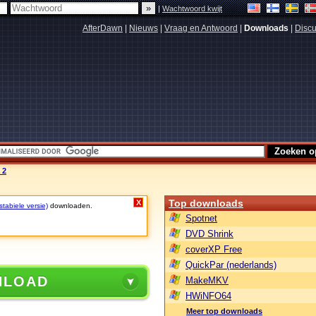
|
Wachtwoord kwijt
AfterDawn
|
Nieuws
|
Vraag en Antwoord
|
Downloads
|
Discu
 2
Top downloads
X
stabiele versie)
downloaden.
Spotnet
DVD Shrink
coverXP Free
QuickPar (nederlands)
NLOAD
MakeMKV
HWiNFO64
Meer top downloads