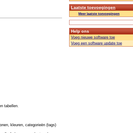
Laatste toevoegingen
Meer laatste toevoegingen
Help ons
Voeg nieuwe software toe
Voeg een software update toe
n tabellen.
onen, kleuren, categorieën (tags)