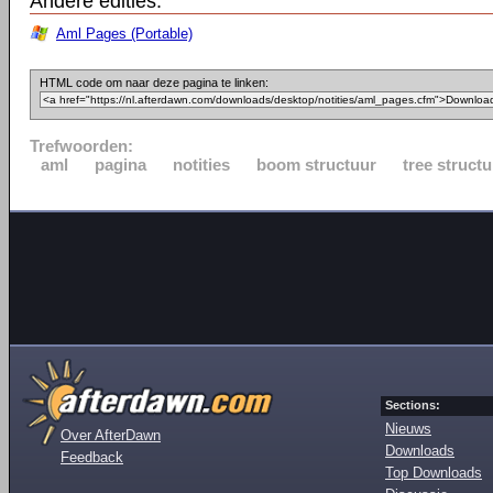
Andere edities:
Aml Pages (Portable)
HTML code om naar deze pagina te linken:
Trefwoorden:
aml
pagina
notities
boom structuur
tree structu
Sections:
Nieuws
Over AfterDawn
Downloads
Feedback
Top Downloads