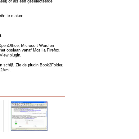
eel) of als een geselecteerde
eën te maken.
t.
 OpenOffice, Microsoft Word en
het opslaan vanaf Mozilla Firefox.
View plugin.
n schijf. Zie de plugin Book2Folder.
e2Aml.