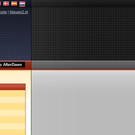
ssie
|
Nieuws2.nl