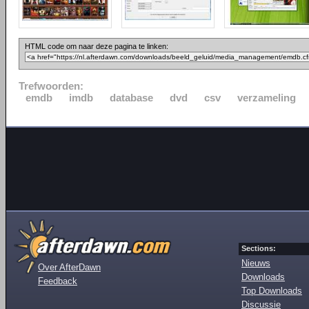
HTML code om naar deze pagina te linken:
Trefwoorden:
emdb
imdb
database
dvd
csv
verzameling
Sections:
Nieuws
Over AfterDawn
Downloads
Feedback
Top Downloads
Discussie