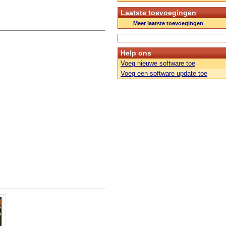
Laatste toevoegingen
Meer laatste toevoegingen
Help ons
Voeg nieuwe software toe
Voeg een software update toe