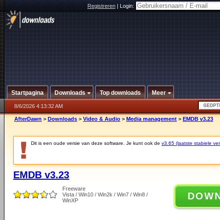
Registreren
|
Login:
Startpagina
Downloads
Top downloads
Meer
8/6/2026 4:13:32 AM
AfterDawn
>
Downloads
>
Video & Audio
>
Media management
>
EMDB v3.23
Dit is een oude versie van deze software. Je kunt ook de
v3.65 (laatste stabiele ver
EMDB v3.23
Freeware
DOW
Vista / Win10 / Win2k / Win7 / Win8 /
WinXP