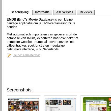
Beschrijving
Informatie
Alle versies
Reviews
EMDB (Eric''s Movie Database)
is een kleine
handige applicatie om je DVD-verzameling bij te
houden.
Met automatisch importeren van gegevens uit de
database van IMDB, exporteren naar csv, tekst of
complete website, thumbnail cover preview, een
uitleentracker, zoekfunctie en meertalige
gebruikersinterface, w.o. Nederlands.
Stel een correctie voor
Screenshots: