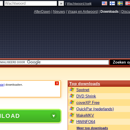
|
Wachtwoord kwijt
AfterDawn
|
Nieuws
|
Vraag en Antwoord
|
Downloads
|
Discu
Top downloads
X
sie)
downloaden.
Spotnet
DVD Shrink
coverXP Free
QuickPar (nederlands)
NLOAD
MakeMKV
HWiNFO64
Meer top downloads