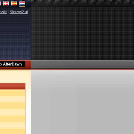
ssie
|
Nieuws2.nl