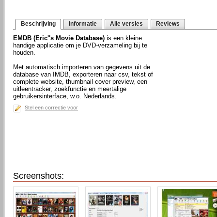
Beschrijving
Informatie
Alle versies
Reviews
EMDB (Eric''s Movie Database)
is een kleine
handige applicatie om je DVD-verzameling bij te
houden.
Met automatisch importeren van gegevens uit de
database van IMDB, exporteren naar csv, tekst of
complete website, thumbnail cover preview, een
uitleentracker, zoekfunctie en meertalige
gebruikersinterface, w.o. Nederlands.
Stel een correctie voor
Screenshots: