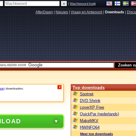
|
Wachtwoord kwijt
AfterDawn
|
Nieuws
|
Vraag en Antwoord
|
Downloads
|
Discu
Top downloads
X
sie)
downloaden.
Spotnet
DVD Shrink
coverXP Free
QuickPar (nederlands)
NLOAD
MakeMKV
HWiNFO64
Meer top downloads