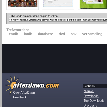
HTML code om naar deze pagina te linken:
Trefwoorden:
emdb
imdb
database
dvd
csv
verzameling
Sections:
Nieuws
Over AfterDawn
Downloads
Feedback
Top Downloads
Discussie