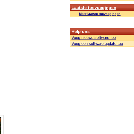
Laatste toevoegingen
Meer laatste toevoegingen
Help ons
Voeg nieuwe software toe
Voeg een software update toe