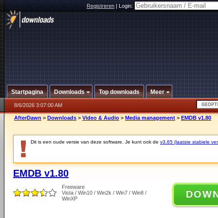
Registreren
|
Login:
Startpagina
Downloads
Top downloads
Meer
8/6/2026 3:07:00 AM
AfterDawn
>
Downloads
>
Video & Audio
>
Media management
>
EMDB v1.80
Dit is een oude versie van deze software. Je kunt ook de
v3.65 (laatste stabiele ver
EMDB v1.80
Freeware
DOW
Vista / Win10 / Win2k / Win7 / Win8 /
WinXP