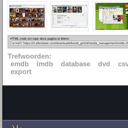
HTML code om naar deze pagina te linken:
Trefwoorden:
emdb
imdb
database
dvd
cs
export