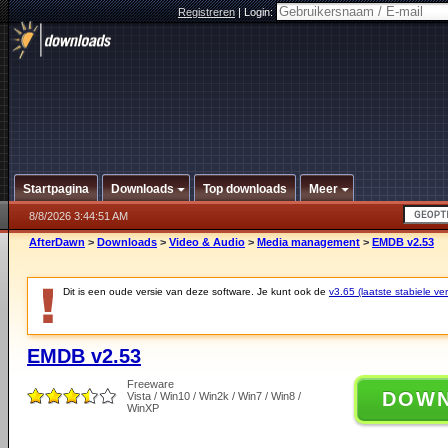
Registreren
|
Login:
Startpagina
Downloads
Top downloads
Meer
8/8/2026 3:44:51 AM
AfterDawn
>
Downloads
>
Video & Audio
>
Media management
>
EMDB v2.53
Dit is een oude versie van deze software. Je kunt ook de
v3.65 (laatste stabiele ver
EMDB v2.53
Freeware
DOW
Vista / Win10 / Win2k / Win7 / Win8 /
WinXP