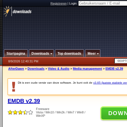
Registreren
|
Login:
Startpagina
Downloads
Top downloads
Meer
8/9/2026 12:40:31 PM
AfterDawn
>
Downloads
>
Video & Audio
>
Media management
>
EMDB v2.39
Dit is een oude versie van deze software. Je kunt ook de
v3.65 (laatste stabiele ver
EMDB v2.39
Freeware
DOW
Vista / Win10 / Win2k / Win7 / Win8 /
WinXP