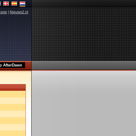
ssie
|
Nieuws2.nl