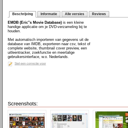
Beschrijving
Informatie
Alle versies
Reviews
EMDB (Eric''s Movie Database)
is een kleine
handige applicatie om je DVD-verzameling bij te
houden.
Met automatisch importeren van gegevens uit de
database van IMDB, exporteren naar csv, tekst of
complete website, thumbnail cover preview, een
uitleentracker, zoekfunctie en meertalige
gebruikersinterface, w.o. Nederlands.
Stel een correctie voor
Screenshots: