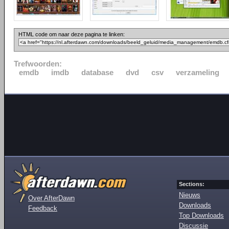
HTML code om naar deze pagina te linken:
Trefwoorden:
emdb
imdb
database
dvd
csv
verzameling
Sections:
Nieuws
Over AfterDawn
Downloads
Feedback
Top Downloads
Discussie