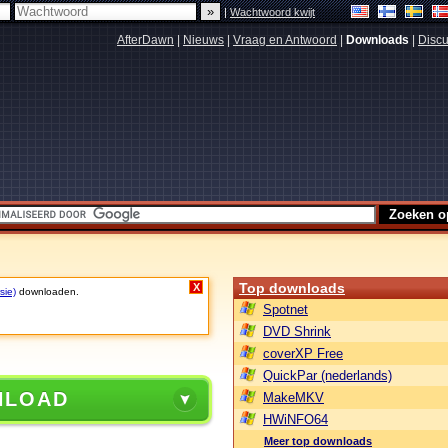
|
Wachtwoord kwijt
AfterDawn
|
Nieuws
|
Vraag en Antwoord
|
Downloads
|
Discu
Top downloads
X
sie)
downloaden.
Spotnet
DVD Shrink
coverXP Free
QuickPar (nederlands)
NLOAD
MakeMKV
HWiNFO64
Meer top downloads