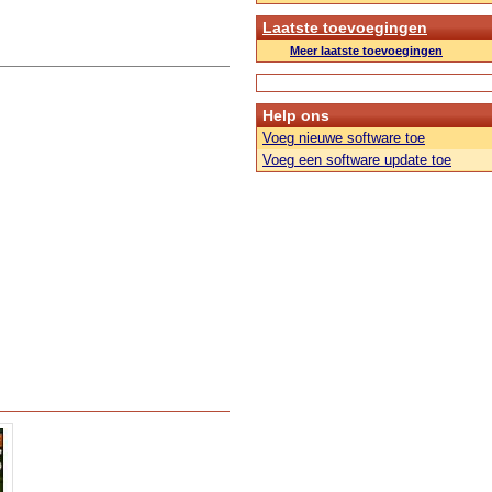
Laatste toevoegingen
Meer laatste toevoegingen
Help ons
Voeg nieuwe software toe
Voeg een software update toe