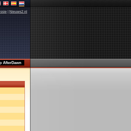
ssie
|
Nieuws2.nl