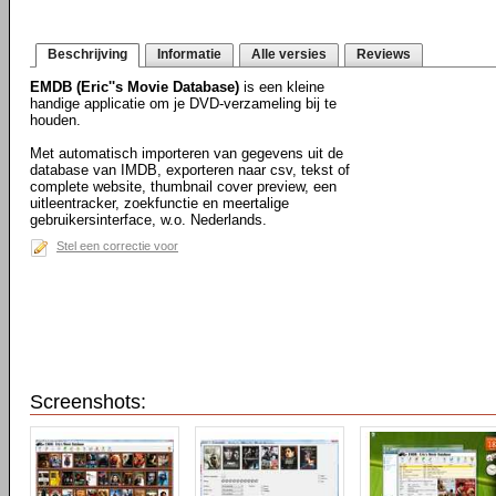
Beschrijving
Informatie
Alle versies
Reviews
EMDB (Eric''s Movie Database)
is een kleine
handige applicatie om je DVD-verzameling bij te
houden.
Met automatisch importeren van gegevens uit de
database van IMDB, exporteren naar csv, tekst of
complete website, thumbnail cover preview, een
uitleentracker, zoekfunctie en meertalige
gebruikersinterface, w.o. Nederlands.
Stel een correctie voor
Screenshots: