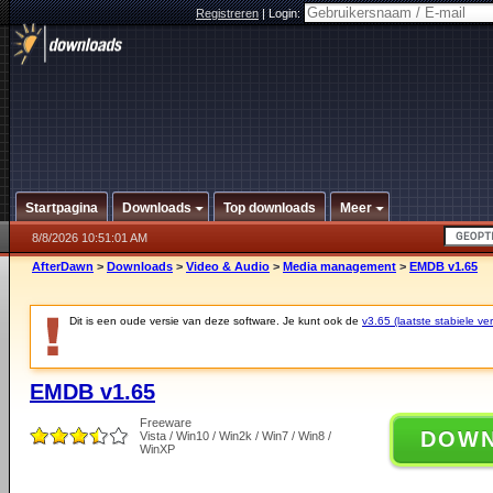
Registreren
|
Login:
Startpagina
Downloads
Top downloads
Meer
8/8/2026 10:51:01 AM
AfterDawn
>
Downloads
>
Video & Audio
>
Media management
>
EMDB v1.65
Dit is een oude versie van deze software. Je kunt ook de
v3.65 (laatste stabiele ver
EMDB v1.65
Freeware
DOW
Vista / Win10 / Win2k / Win7 / Win8 /
WinXP