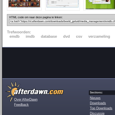
HTML code om naar deze pagina te linken:
Trefwoorden:
emdb
imdb
database
dvd
csv
verzameling
Sections:
Nieuws
Over AfterDawn
Downloads
Feedback
Top Downloads
Discussie