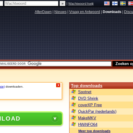
|
Wachtwoord kwijt
AfterDawn
|
Nieuws
|
Vraag en Antwoord
|
Downloads
|
Discu
Top downloads
X
sie)
downloaden.
Spotnet
DVD Shrink
coverXP Free
QuickPar (nederlands)
NLOAD
MakeMKV
HWiNFO64
Meer top downloads