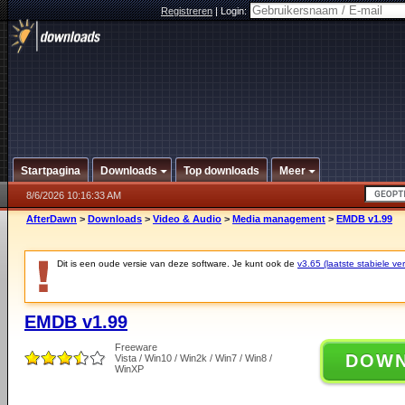
Registreren
|
Login:
Startpagina
Downloads
Top downloads
Meer
8/6/2026 10:16:33 AM
AfterDawn
>
Downloads
>
Video & Audio
>
Media management
>
EMDB v1.99
Dit is een oude versie van deze software. Je kunt ook de
v3.65 (laatste stabiele ver
EMDB v1.99
Freeware
DOW
Vista / Win10 / Win2k / Win7 / Win8 /
WinXP