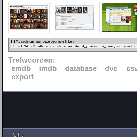
HTML code om naar deze pagina te linken:
Trefwoorden:
emdb
imdb
database
dvd
cs
export