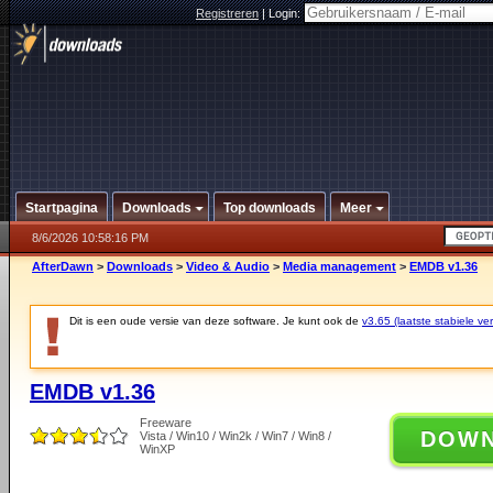
Registreren
|
Login:
Startpagina
Downloads
Top downloads
Meer
8/6/2026 10:58:16 PM
AfterDawn
>
Downloads
>
Video & Audio
>
Media management
>
EMDB v1.36
Dit is een oude versie van deze software. Je kunt ook de
v3.65 (laatste stabiele ver
EMDB v1.36
Freeware
DOW
Vista / Win10 / Win2k / Win7 / Win8 /
WinXP