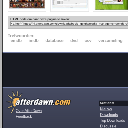
HTML code om naar deze pagina te linken:
Trefwoorden:
emdb
imdb
database
dvd
csv
verzameling
Sections:
Nieuws
Over AfterDawn
Downloads
Feedback
Top Downloads
Discussie