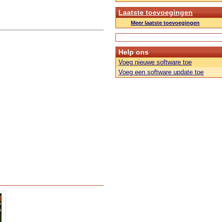
Laatste toevoegingen
Meer laatste toevoegingen
Help ons
Voeg nieuwe software toe
Voeg een software update toe