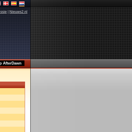
ssie
|
Nieuws2.nl