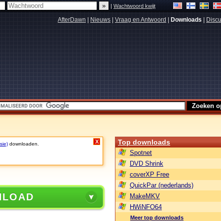
|
Wachtwoord kwijt
AfterDawn
|
Nieuws
|
Vraag en Antwoord
|
Downloads
|
Discu
Top downloads
X
sie)
downloaden.
Spotnet
DVD Shrink
coverXP Free
QuickPar (nederlands)
NLOAD
MakeMKV
HWiNFO64
Meer top downloads