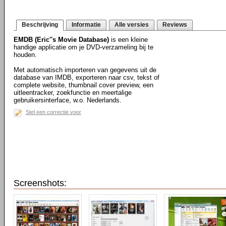
Beschrijving
Informatie
Alle versies
Reviews
EMDB (Eric''s Movie Database)
is een kleine
handige applicatie om je DVD-verzameling bij te
houden.
Met automatisch importeren van gegevens uit de
database van IMDB, exporteren naar csv, tekst of
complete website, thumbnail cover preview, een
uitleentracker, zoekfunctie en meertalige
gebruikersinterface, w.o. Nederlands.
Stel een correctie voor
Screenshots: