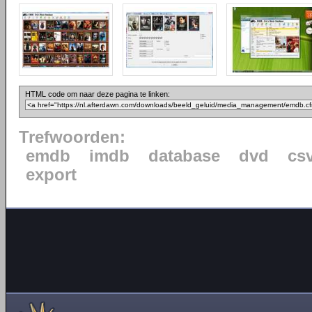
HTML code om naar deze pagina te linken:
Trefwoorden:
emdb
imdb
database
dvd
cs
export