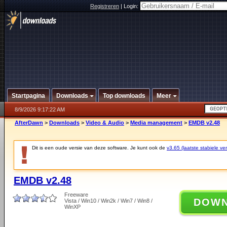
Registreren
|
Login:
Startpagina
Downloads
Top downloads
Meer
8/9/2026 9:17:22 AM
AfterDawn
>
Downloads
>
Video & Audio
>
Media management
>
EMDB v2.48
Dit is een oude versie van deze software. Je kunt ook de
v3.65 (laatste stabiele ver
EMDB v2.48
Freeware
DOW
Vista / Win10 / Win2k / Win7 / Win8 /
WinXP