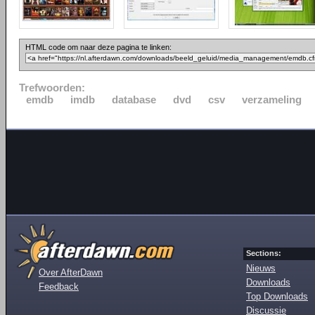
HTML code om naar deze pagina te linken:
Trefwoorden:
emdb
imdb
database
dvd
csv
verzameling
Sections:
Nieuws
Over AfterDawn
Downloads
Feedback
Top Downloads
Discussie