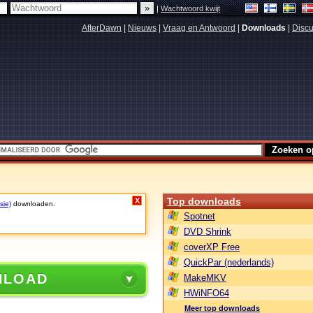
|
Wachtwoord kwijt
AfterDawn
|
Nieuws
|
Vraag en Antwoord
|
Downloads
|
Discu
Top downloads
X
sie)
downloaden.
Spotnet
DVD Shrink
coverXP Free
QuickPar (nederlands)
NLOAD
MakeMKV
HWiNFO64
Meer top downloads