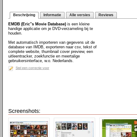
Beschrijving
Informatie
Alle versies
Reviews
EMDB (Eric''s Movie Database)
is een kleine
handige applicatie om je DVD-verzameling bij te
houden.
Met automatisch importeren van gegevens uit de
database van IMDB, exporteren naar csv, tekst of
complete website, thumbnail cover preview, een
uitleentracker, zoekfunctie en meertalige
gebruikersinterface, w.o. Nederlands.
Stel een correctie voor
Screenshots: