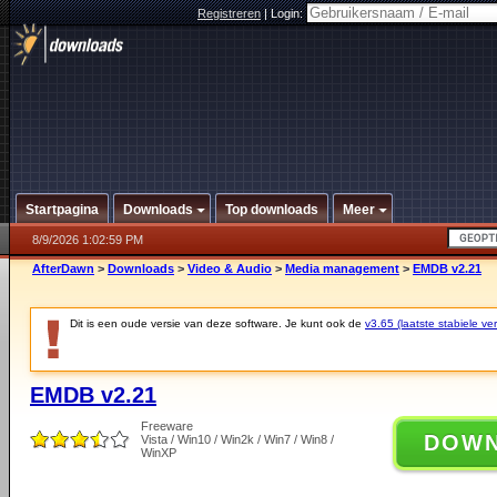
Registreren
|
Login:
Startpagina
Downloads
Top downloads
Meer
8/9/2026 1:02:59 PM
AfterDawn
>
Downloads
>
Video & Audio
>
Media management
>
EMDB v2.21
Dit is een oude versie van deze software. Je kunt ook de
v3.65 (laatste stabiele ver
EMDB v2.21
Freeware
DOW
Vista / Win10 / Win2k / Win7 / Win8 /
WinXP