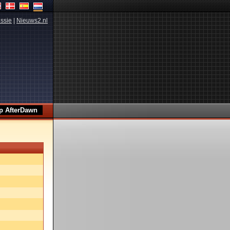
ssie
|
Nieuws2.nl