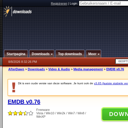
Registreren
|
Login:
Startpagina
Downloads
Top downloads
Meer
8/8/2026 8:32:26 PM
AfterDawn
>
Downloads
>
Video & Audio
>
Media management
>
EMDB v0.76
Dit is een oude versie van deze software. Je kunt ook de
v3.65 (laatste stabiele ver
EMDB v0.76
Freeware
DOW
Vista / Win10 / Win2k / Win7 / Win8 /
WinXP