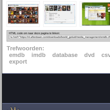
HTML code om naar deze pagina te linken:
Trefwoorden:
emdb
imdb
database
dvd
cs
export