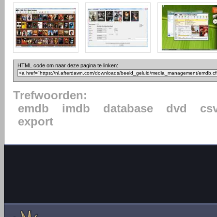
HTML code om naar deze pagina te linken:
Trefwoorden:
emdb
imdb
database
dvd
cs
export