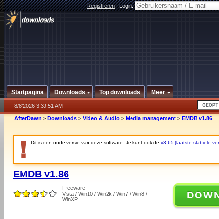
Registreren
|
Login:
Startpagina
Downloads
Top downloads
Meer
8/8/2026 3:39:51 AM
AfterDawn
>
Downloads
>
Video & Audio
>
Media management
>
EMDB v1.86
Dit is een oude versie van deze software. Je kunt ook de
v3.65 (laatste stabiele ver
EMDB v1.86
Freeware
DOW
Vista / Win10 / Win2k / Win7 / Win8 /
WinXP